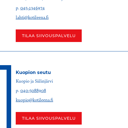
p.
045-1346974
lahti@kotileena.fi
TILAA SIIVOUSPALVELU
Kuopion seutu
Kuopio ja Siilinjärvi
p.
040-5088908
kuopio@kotileena.fi
TILAA SIIVOUSPALVELU