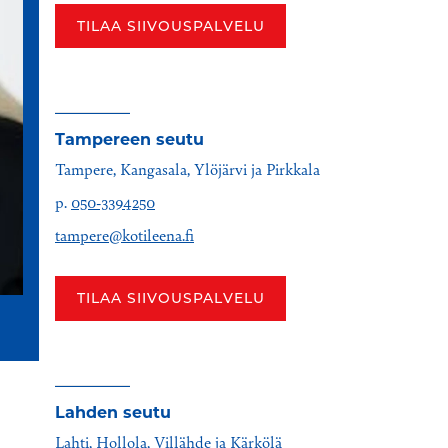
TILAA SIIVOUSPALVELU
Tampereen seutu
Tampere, Kangasala, Ylöjärvi ja Pirkkala
p.
050-3394250
tampere@kotileena.fi
TILAA SIIVOUSPALVELU
Lahden seutu
Lahti, Hollola, Villähde ja Kärkölä