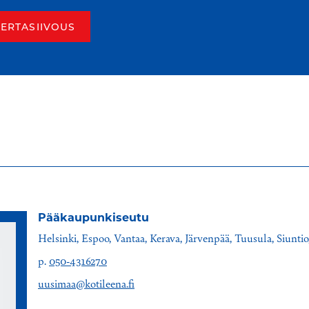
KERTASIIVOUS
Pääkaupunkiseutu
Helsinki, Espoo, Vantaa, Kerava, Järvenpää, Tuusula, Siunt
p.
050-4316270
uusimaa@kotileena.fi