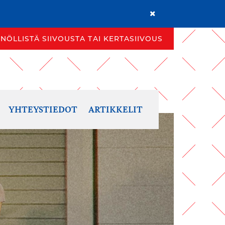
Sulje ilmoituspalkki
ÖLLISTÄ SIIVOUSTA TAI KERTASIIVOUS
NÖLLISTÄ SIIVOUSTA TAI KERTASIIVOUS
YHTEYSTIEDOT
ARTIKKELIT