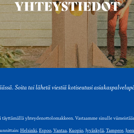
YHTEYSTIEDOT
ssä. Soita tai lähetä viestiä kotiseutusi asiakaspalvelu
tasi täyttämällä yhteydenottolomakkeen. Vastaamme sinulle viimeistää
kunnittain:
Helsinki
,
Espoo
,
Vantaa
,
Kuopio
,
Jyväskylä
,
Tampere
,
Joe