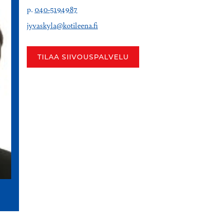
p.
040-5194987
jyvaskyla@kotileena.fi
TILAA SIIVOUSPALVELU