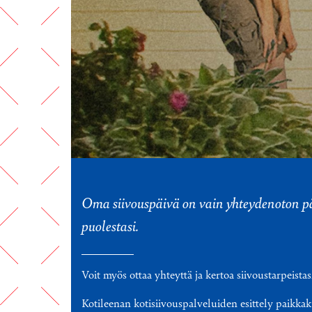
Oma siivouspäivä on vain yhteydenoton pää
puolestasi.
Voit myös ottaa yhteyttä ja kertoa siivoustarpeis
Kotileenan kotisiivouspalveluiden esittely paikka