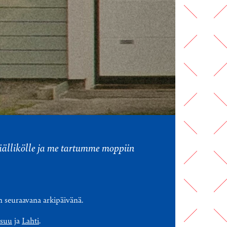
päällikölle ja me tartumme moppiin
n seuraavana arkipäivänä.
nsuu
ja
Lahti
.