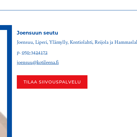
Joensuun seutu
Joensuu, Liperi, Ylämylly, Kontiolahti, Reijola ja Hammasla
p.
050-3424172
joensuu@kotileena.fi
TILAA SIIVOUSPALVELU