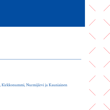
io, Kirkkonummi, Nurmijärvi ja Kauniainen